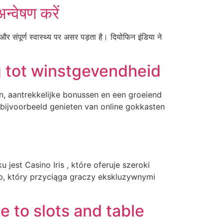
न्वेषण करें
ंपूर्ण स्वास्थ्य पर असर पड़ता है। दियोफिन इंडिया ने
ng tot winstgevendheid
n, aantrekkelijke bonussen en een groeiend
 bijvoorbeeld genieten van online gokkasten
jest Casino Iris , które oferuje szeroki
ub, który przyciąga graczy ekskluzywnymi
e to slots and table