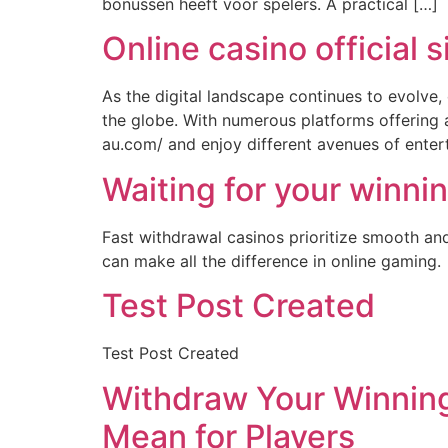
bonussen heeft voor spelers. A practical […]
Online casino official
As the digital landscape continues to evolve,
the globe. With numerous platforms offering a
au.com/ and enjoy different avenues of enterta
Waiting for your winnin
Fast withdrawal casinos prioritize smooth an
can make all the difference in online gaming.
Test Post Created
Test Post Created
Withdraw Your Winning
Mean for Players